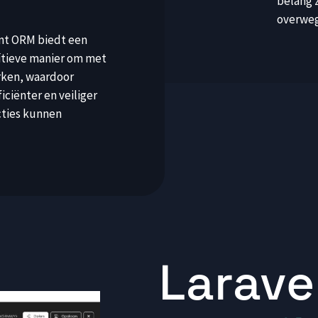
belang z
overwegi
nt ORM biedt een
ïtieve manier om met
rken, waardoor
iciënter en veiliger
cties kunnen
Larave