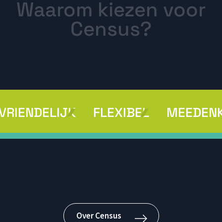
W
a
a
r
o
m
k
i
e
z
e
n
v
o
o
r
C
e
n
s
u
s
?
VRIENDELIJK
FLEXIBEL
MEEDEN
VRIENDELIJK
FLEXIBEL
MEEDEN
Over Census