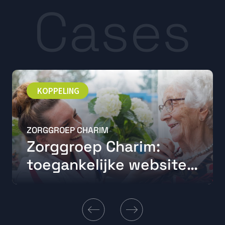
Cases
KOPPELING
ZORGGROEP CHARIM
Zorggroep Charim:
toegankelijke website
heeft de toekomst