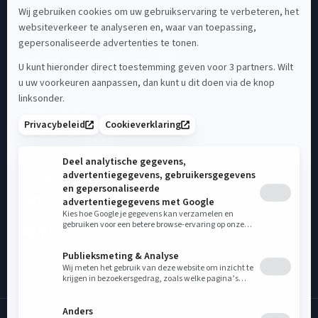
CENSUS
Raadhuisplein 21B,
3771 ER, Barneveld
0342 744 044
info@census.nl
MENU
Op dit moment is support gesloten.
Op dit moment is support