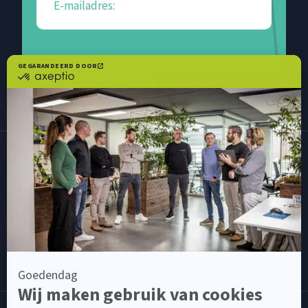
E-mailadres:
Versturen
C
e
n
s
u
s
w
e
r
k
t
v
o
o
r
: