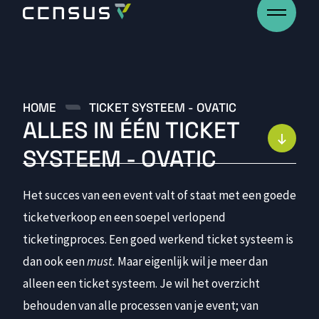
HOME
TICKET SYSTEEM - OVATIC
A
L
L
E
S
I
N
É
É
N
T
I
C
K
E
T
Development
S
Y
S
T
E
E
M
-
O
V
A
T
I
C
Projecten
Blogs
Het succes van een event valt of staat met een goede
Over
ticketverkoop en een soepel verlopend
Werken bij
ticketingproces. Een goed werkend ticket systeem is
Contact
dan ook een
must.
Maar eigenlijk wil je meer dan
alleen een ticket systeem. Je wil het overzicht
behouden van alle processen van je event; van