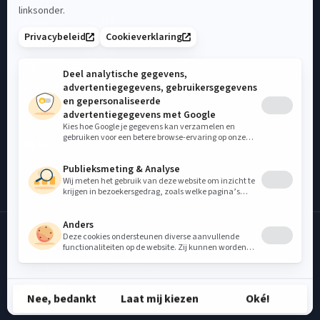
Raadhuisplein 21B,
3771 ER, Barneveld
0342 744 044
info@census.nl
MENU
Op dit moment is support gesloten.
Op dit moment is support
gesloten.
Algemene voorwaarden
Privacy Statement Census
Kennismaken? Neem contact op
©2026 Census