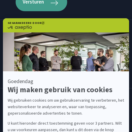
Versturen
C
e
n
s
u
s
w
e
r
k
t
v
o
o
r
:
CENSUS