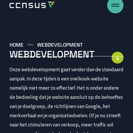
HOME
WEBDEVELOPMENT
W
E
B
D
E
V
E
L
O
P
M
E
N
T
Development
Projecten
Onze webdevelopment gaat verder dan de standaard
Blogs
aanpak. In deze tijden is een snelkook-website
Over
namelijk niet meer zo effectief. Het is onder andere
Werken bij
de bedoeling dat je website aansluit op de behoeftes
Contact
van je doelgroep, de richtlijnen van Google, het
merkverhaal en je organisatiedoelen. Of je nu streeft
naar het stimuleren van verkoop, meer traffic wil